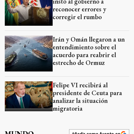
instó al gobierno a
reconocer errores y
corregir el rumbo
Irán y Omán llegaron a un
entendimiento sobre el
acuerdo para reabrir el
estrecho de Ormuz
Felipe VI recibirá al
presidente de Ceuta para
analizar la situación
migratoria
MUNDO
Añadir como fuente en