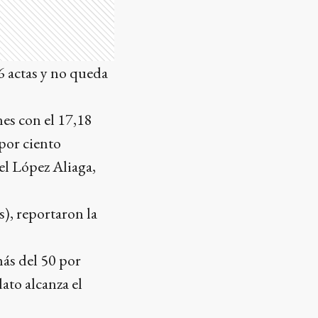
66 actas y no queda
nes con el 17,18
por ciento
el López Aliaga,
s), reportaron la
más del 50 por
ato alcanza el