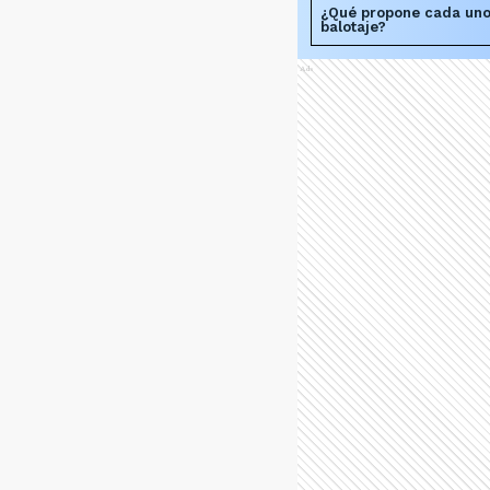
¿Qué propone cada uno
balotaje?
Ads