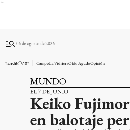
Ads
06 de agosto de 2026
Campo
La Vidriera
Oído Agudo
Opinión
Tandil
10
°
MUNDO
EL 7 DE JUNIO
Keiko Fujimor
en balotaje pe