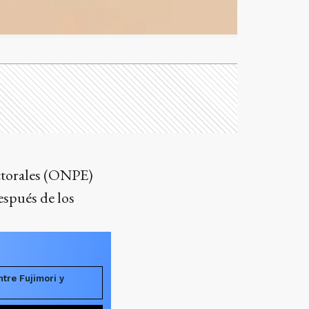
ectorales (ONPE)
espués de los
ntre Fujimori y