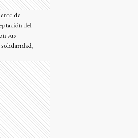
iento de
eptación del
on sus
 solidaridad,