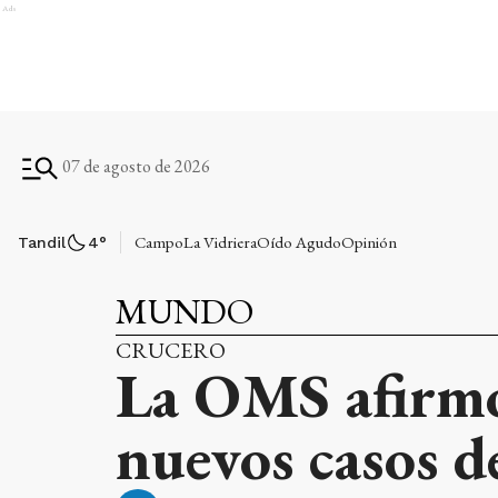
Ads
07 de agosto de 2026
Campo
La Vidriera
Oído Agudo
Opinión
Tandil
4
°
MUNDO
CRUCERO
La OMS afirmó
nuevos casos d