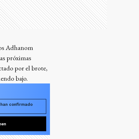
dros Adhanom
las próximas
tado por el brote,
iendo bajo.
 han confirmado
men