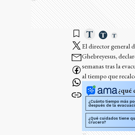
Ads
El director general
Ghebreyesus, declar
semanas tras la evac
al tiempo que recalc
¿qué 
¿Cuánto tiempo más pod
después de la evacuac
¿Qué cuidados tiene q
crucero?
Ads