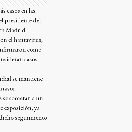
s casos en las
l presidente del
 en Madrid.
on el hantavirus,
 confirmaron como
consideran casos
ndial se mantiene
 mayor.
s se sometan a un
de exposición, ya
e dicho seguimiento