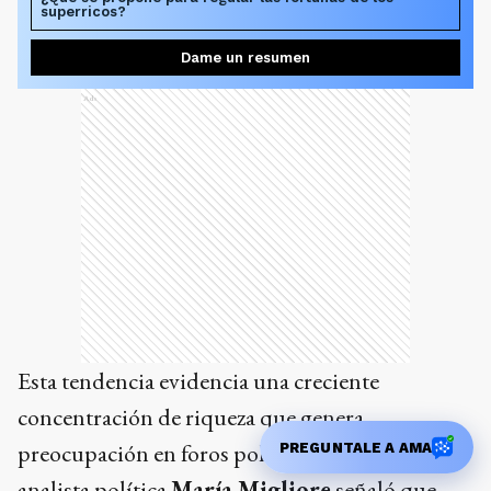
superricos?
Dame un resumen
Ads
Esta tendencia evidencia una creciente
concentración de riqueza que genera
preocupación en foros políticos globales. La
PREGUNTALE A AMA
analista política
María Migliore
señaló que