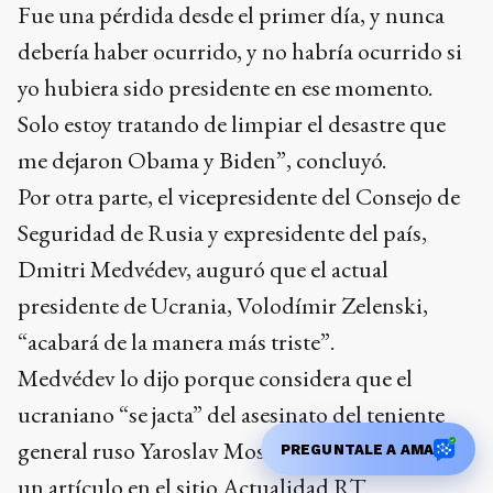
Fue una pérdida desde el primer día, y nunca
debería haber ocurrido, y no habría ocurrido si
yo hubiera sido presidente en ese momento.
Solo estoy tratando de limpiar el desastre que
me dejaron Obama y Biden”, concluyó.
Por otra parte, el vicepresidente del Consejo de
Seguridad de Rusia y expresidente del país,
Dmitri Medvédev, auguró que el actual
presidente de Ucrania, Volodímir Zelenski,
“acabará de la manera más triste”.
Medvédev lo dijo porque considera que el
ucraniano “se jacta” del asesinato del teniente
general ruso Yaroslav Moskálik, según explica
PREGUNTALE A AMA
un artículo en el sitio Actualidad RT.