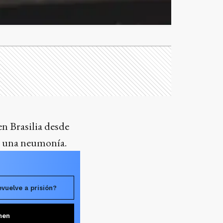
en Brasilia desde
de una neumonía.
evuelve a prisión?
men