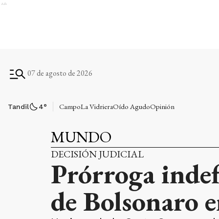
Ads
07 de agosto de 2026
Campo
La Vidriera
Oído Agudo
Opinión
Tandil
4
°
MUNDO
DECISIÓN JUDICIAL
Prórroga indef
de Bolsonaro e