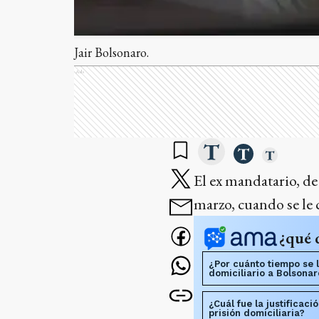
Jair Bolsonaro.
Ads
El ex mandatario, de
marzo, cuando se le 
¿qué 
¿Por cuánto tiempo se l
domiciliario a Bolsonar
¿Cuál fue la justificac
prisión domiciliaria?