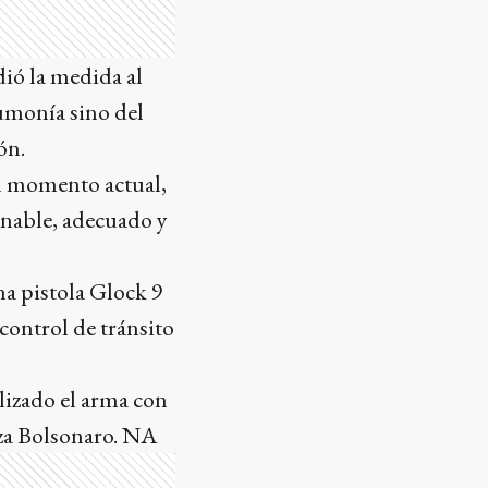
dió la medida al
eumonía sino del
ón.
 el momento actual,
onable, adecuado y
na pistola Glock 9
control de tránsito
lizado el arma con
iza Bolsonaro. NA