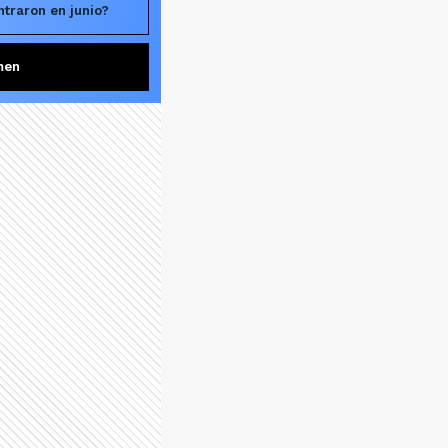
traron en junio?
men