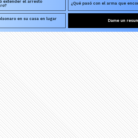
ó extender el arresto
¿Qué pasó con el arma que encon
aro?
olsonaro en su casa en lugar
Dame un resu