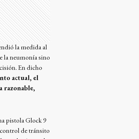
endió la medida al
de la neumonía sino
cisión. En dicho
to actual, el
a razonable,
na pistola Glock 9
control de tránsito