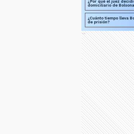
¿Por qué el juez decidi
domiciliario de Bolson
¿Cuánto tiempo lleva B
de prisión?
Ads