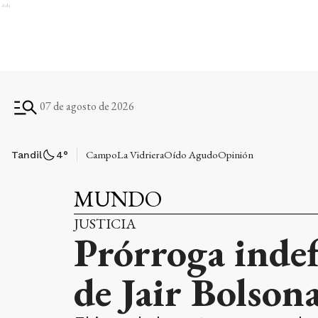
Ads
07 de agosto de 2026
Campo
La Vidriera
Oído Agudo
Opinión
Tandil
4
°
MUNDO
JUSTICIA
Prórroga indef
de Jair Bolson