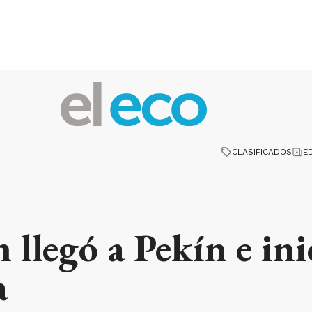
CLASIFICADOS
E
llegó a Pekín e inic
a