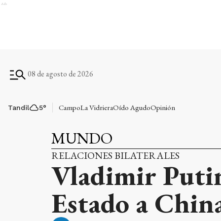
Ads
08 de agosto de 2026
Campo
La Vidriera
Oído Agudo
Opinión
Tandil
5
°
MUNDO
RELACIONES BILATERALES
Vladimir Putin 
Estado a Chin