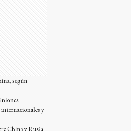
China, según
piniones
 internacionales y
ntre China y Rusia