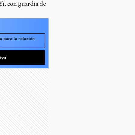
Yi, con guardia de
a para la relación
men