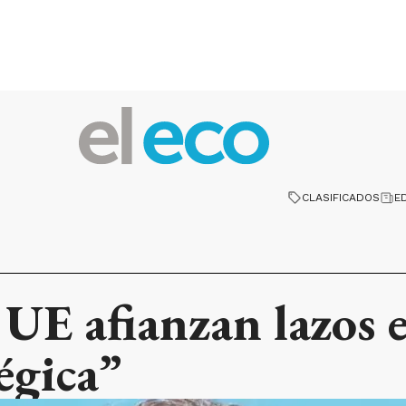
CLASIFICADOS
E
 UE afianzan lazos 
égica”