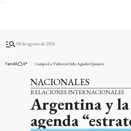
Ads
08 de agosto de 2026
Campo
La Vidriera
Oído Agudo
Opinión
Tandil
5
°
NACIONALES
RELACIONES INTERNACIONALES
Argentina y la
agenda “estrat