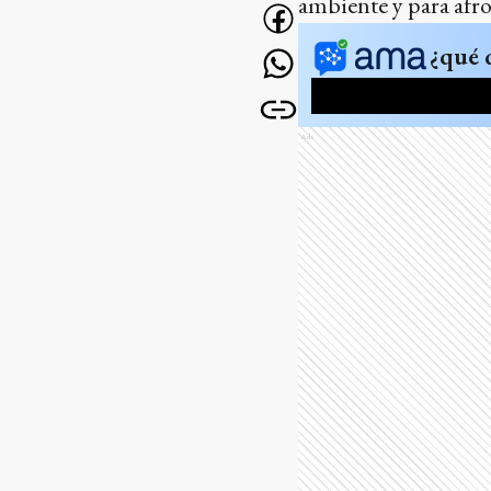
ambiente y para afro
¿qué 
Ads