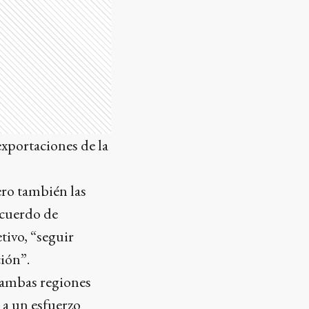
exportaciones de la
ero también las
acuerdo de
tivo, “seguir
ción”.
e ambas regiones
 a un esfuerzo