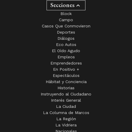
Campo
Casos Que Conmovieron
Deportes
Diálogos
Eco Autos
El Oído Agudo
Empleos
Emprendedores
En Positivo +
Espectáculos
Hábitat y Conciencia
Historias
Instruyendo al Ciudadano
Interés General
La Ciudad
La Columna de Marcos
La Región
La Vidriera
Nacionales
Necrológicas
No se Queje si no se Queja