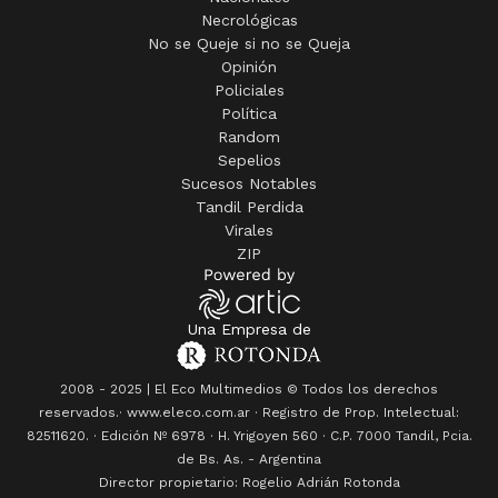
Opinión
Policiales
Política
Random
Sepelios
Sucesos Notables
Tandil Perdida
Virales
ZIP
Una Empresa de
2008 - 2025 | El Eco Multimedios © Todos los derechos
reservados.· www.eleco.com.ar · Registro de Prop. Intelectual:
82511620. · Edición Nº
6978
· H. Yrigoyen 560 · C.P. 7000 Tandil, Pcia.
de Bs. As. - Argentina
Director propietario: Rogelio Adrián Rotonda
Ayuda
Privacidad
Terminos y condiciones