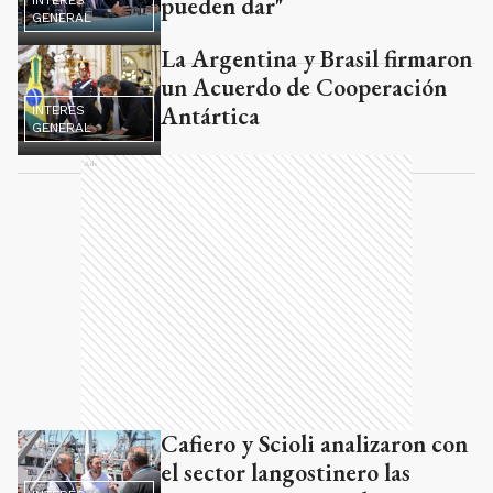
pueden dar"
GENERAL
La Argentina y Brasil firmaron
un Acuerdo de Cooperación
Antártica
INTERÉS
GENERAL
Ads
Cafiero y Scioli analizaron con
el sector langostinero las