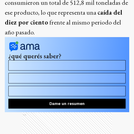
consumieron un total de 512,8 mil toneladas de
ese producto, lo que representa una
caída del
diez por ciento
frente al mismo periodo del
año pasado.
¿qué querés saber?
¿Por qué está tan cara la carne en el mostrador?
¿Qué pasó con la producción de carne en el primer
trimestre?
¿A dónde se va la carne que producimos?
Dame un resumen
Ads