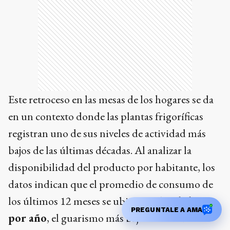
Este retroceso en las mesas de los hogares se da
en un contexto donde las plantas frigoríficas
registran uno de sus niveles de actividad más
bajos de las últimas décadas. Al analizar la
disponibilidad del producto por habitante, los
datos indican que el promedio de consumo de
los últimos 12 meses se ubicó en
47,3 kilos
PREGUNTALE A AMA
por año
, el guarismo más bajo en más de 20