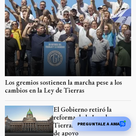
Los gremios sostienen la marcha pese a los
cambios en la Ley de Tierras
El Gobierno retiró la
reforma de la Ley de
Tierras del Senado por falta
PREGUNTALE A AMA
de apoyo