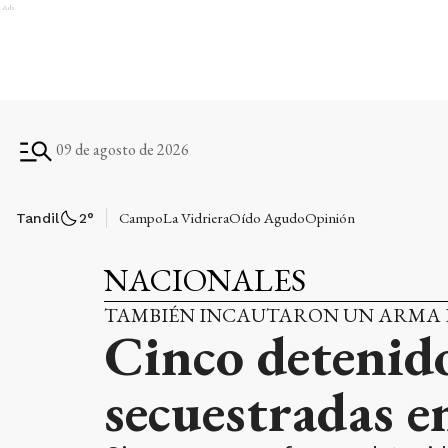
Ads
09 de agosto de 2026
Campo
La Vidriera
Oído Agudo
Opinión
Tandil
2
°
NACIONALES
TAMBIÉN INCAUTARON UN ARMA 
Cinco detenido
secuestradas 