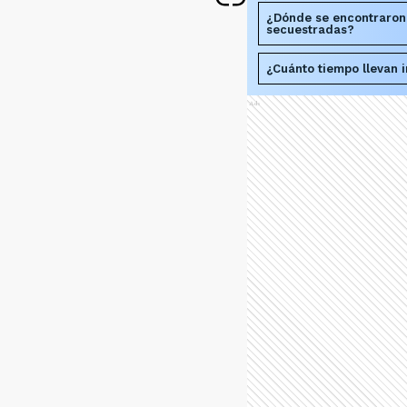
¿Dónde se encontraron 
secuestradas?
¿Cuánto tiempo llevan 
Ads