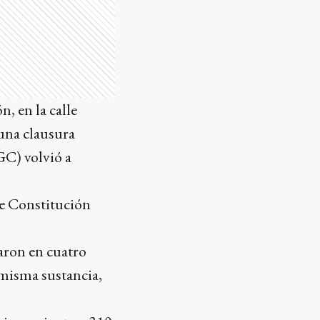
, en la calle
una clausura
GC) volvió a
de Constitución
aron en cuatro
 misma sustancia,