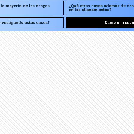
la mayoría de las drogas
¿Qué otras cosas además de dro
en los allanamientos?
investigando estos casos?
Dame un resu