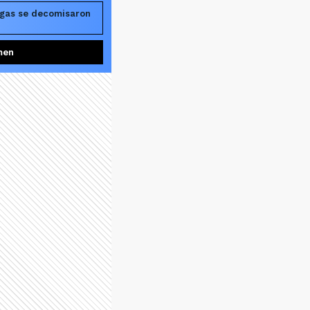
gas se decomisaron
men