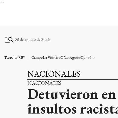
Ads
08 de agosto de 2026
Campo
La Vidriera
Oído Agudo
Opinión
Tandil
5
°
NACIONALES
NACIONALES
Detuvieron en 
insultos racist