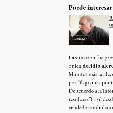
Puede interesar
R
u
ECONOMÍA
La situación fue pre
quien
decidió aler
Minutos más tarde, 
por “flagrancia por in
De acuerdo a la inf
reside en Brasil des
vendedor ambulante 