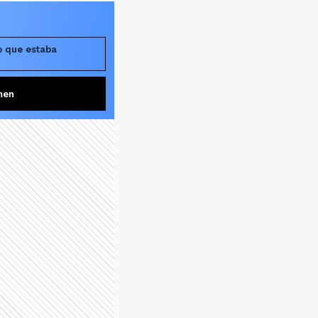
lo que estaba
men