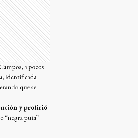
a Campos, a pocos
, identificada
perando que se
ención y profirió
io “negra puta”