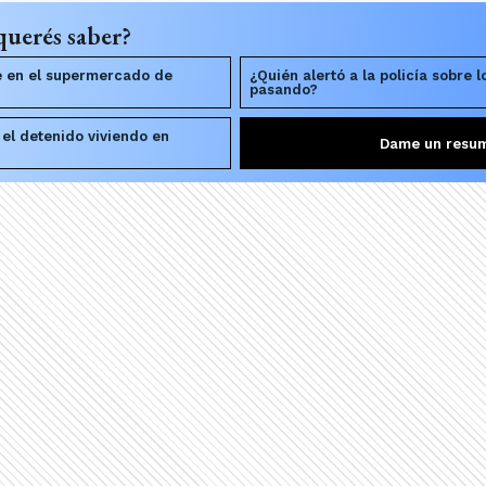
querés saber?
 en el supermercado de
¿Quién alertó a la policía sobre 
pasando?
 el detenido viviendo en
Dame un resu