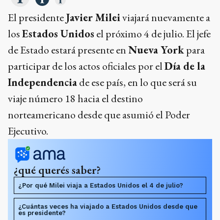
El presidente
Javier Milei
viajará nuevamente a
los
Estados Unidos
el próximo 4 de julio. El jefe
de Estado estará presente en
Nueva York
para
participar de los actos oficiales por el
Día de la
Independencia
de ese país, en lo que será su
viaje número 18 hacia el destino
norteamericano desde que asumió el Poder
Ejecutivo.
¿qué querés saber?
¿Por qué Milei viaja a Estados Unidos el 4 de julio?
¿Cuántas veces ha viajado a Estados Unidos desde que
es presidente?