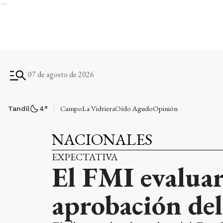
Ads
07 de agosto de 2026
Campo
La Vidriera
Oído Agudo
Opinión
Tandil
4
°
NACIONALES
EXPECTATIVA
El FMI evaluar
aprobación de