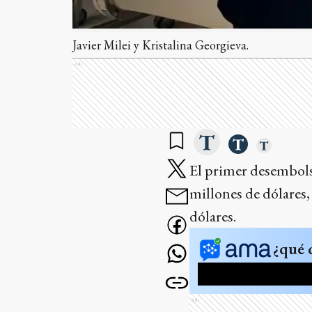
Javier Milei y Kristalina Georgieva.
Ads
El primer desembolso
millones de dólares,
dólares.
¿qué 
Ads