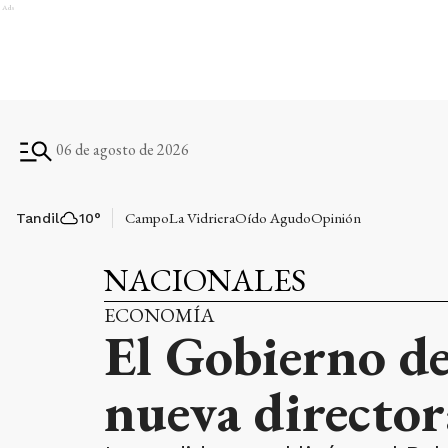
Ads
06 de agosto de 2026
Campo
La Vidriera
Oído Agudo
Opinión
Tandil
10
°
NACIONALES
ECONOMÍA
El Gobierno d
nueva directo