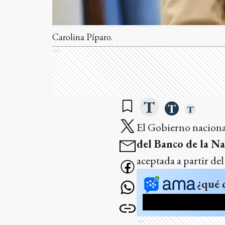
Carolina Píparo.
Ads
El Gobierno naciona
del Banco de la N
aceptada a partir de
¿qué 
Ads