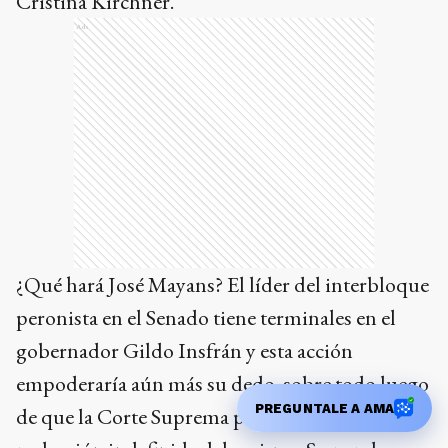
Cristina Kirchner.
Ads
¿Qué hará José Mayans? El líder del interbloque
peronista en el Senado tiene terminales en el
gobernador Gildo Insfrán y esta acción
empoderaría aún más su dedo, sobre todo luego
PREGUNTALE A AMA
de que la Corte Suprema pusiera reparos a la