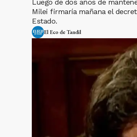
Luego de dos años de mantener 
Milei firmaría mañana el decret
Estado.
El Eco de Tandil