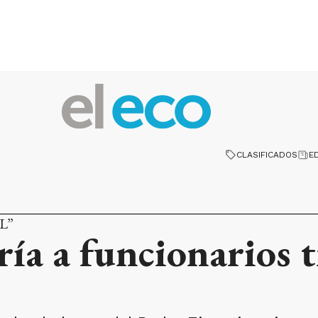
CLASIFICADOS
E
L”
ía a funcionarios t