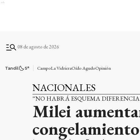
Ads
08 de agosto de 2026
Campo
La Vidriera
Oído Agudo
Opinión
Tandil
5
°
NACIONALES
“NO HABRÁ ESQUEMA DIFERENCIA
Milei aumentar
congelamiento