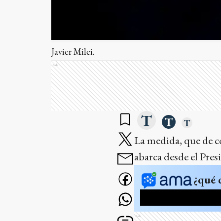
Javier Milei.
Ads
La medida, que de co
abarca desde el Presi
¿qué 
Ads