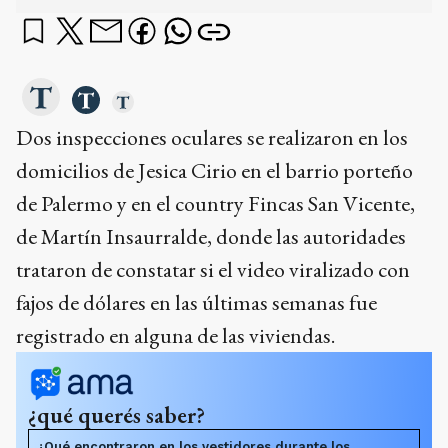
de Palermo y en el country Fincas San Vicente,
de Martín Insaurralde, donde las autoridades
trataron de constatar si el video viralizado con
fajos de dólares en las últimas semanas fue
registrado en alguna de las viviendas.
¿qué querés saber?
¿Qué encontraron en los vestidores durante los
allanamientos?
¿En qué domicilio se habría grabado el video de los
dólares según los testigos?
¿Por qué algunos testigos creen que el video no fue
grabado en Fincas San Vicente?
Dame un resumen