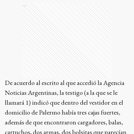
De acuerdo al escrito al que accedió la Agencia
Noticias Argentinas, la testigo (a la que se le
llamará 1) indicó que dentro del vestidor en el
domicilio de Palermo había tres cajas fuertes,
además de que encontraron cargadores, balas,
cartuchos, dos armas, dos bolsitas que parecían
ser droga y monedas de oro y plata.
A su vez, expuso que una de las cajas fuertes
estaba “muy oculta” y que un gendarme la
encontró en un vestidor “que era grande”. A su
vez, la más grande estaba “detrás de un espejo