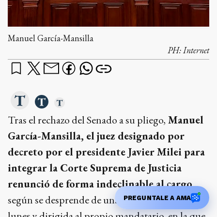
Manuel García-Mansilla
PH:
Internet
Tras el rechazo del Senado a su pliego,
Manuel
García-Mansilla, el juez designado por
decreto por el presidente Javier Milei para
integrar la Corte Suprema de Justicia
renunció de forma indeclinable al cargo,
según se desprende de una carta presentada este
PREGUNTALE A AMA
lunes y dirigida al propio mandatario, en la que