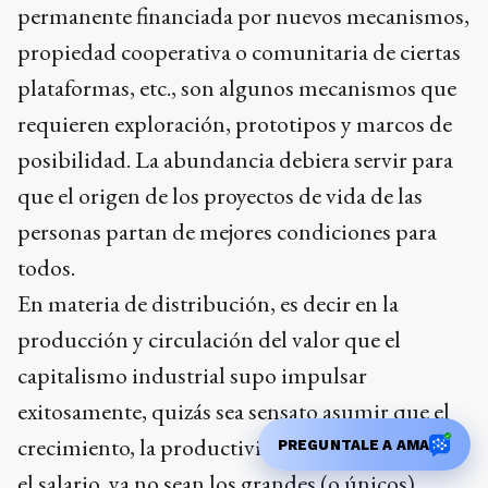
permanente financiada por nuevos mecanismos,
propiedad cooperativa o comunitaria de ciertas
plataformas, etc., son algunos mecanismos que
requieren exploración, prototipos y marcos de
posibilidad. La abundancia debiera servir para
que el origen de los proyectos de vida de las
personas partan de mejores condiciones para
todos.
En materia de distribución, es decir en la
producción y circulación del valor que el
capitalismo industrial supo impulsar
exitosamente, quizás sea sensato asumir que el
crecimiento, la productividad, la rentabilidad y
PREGUNTALE A AMA
el salario, ya no sean los grandes (o únicos)