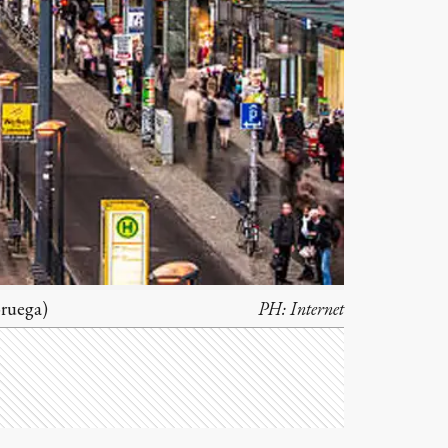
oruega)
PH:
Internet