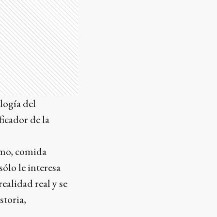
logía del
icador de la
sumo, comida
sólo le interesa
ealidad real y se
storia,