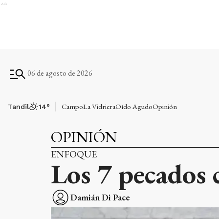
Ads
06 de agosto de 2026
Campo
La Vidriera
Oído Agudo
Opinión
Tandil
14
°
OPINIÓN
ENFOQUE
Los 7 pecados c
Damián Di Pace