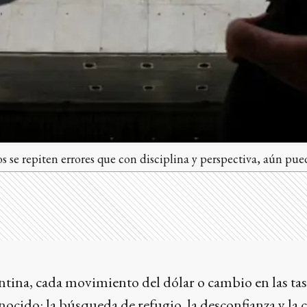
os se repiten errores que con disciplina y perspectiva, aún pue
tina, cada movimiento del dólar o cambio en las tas
nocido: la búsqueda de refugio, la desconfianza y la 