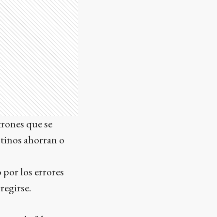
trones que se
ntinos ahorran o
o por los errores
regirse.