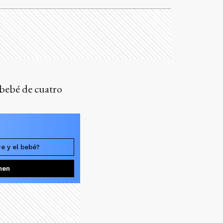
 bebé de cuatro
e y el bebé?
men