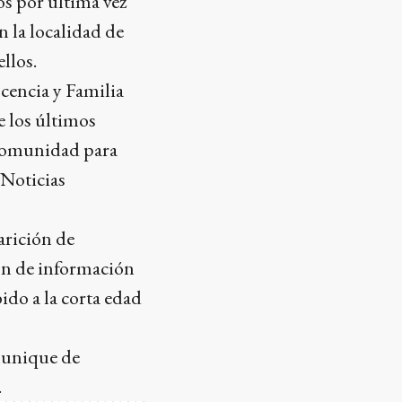
s por última vez
 la localidad de
llos.
scencia y Familia
e los últimos
a comunidad para
 Noticias
arición de
ón de información
ido a la corta edad
munique de
.