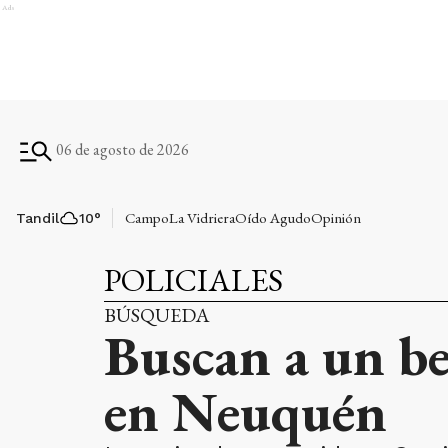
Ads
06 de agosto de 2026
Campo
La Vidriera
Oído Agudo
Opinión
Tandil
10
°
POLICIALES
BÚSQUEDA
Buscan a un be
en Neuquén