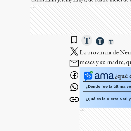
Ads
La provincia de Neuq
meses y su madre, q
¿qué 
¿Dónde fue la última ve
¿Qué es la Alerta Nati 
Ads