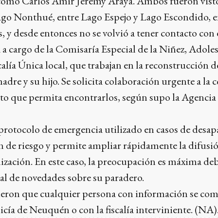
 como Carlos Amir Jeremy Araya. Ambos fueron visto
Lago Nonthué, entre Lago Espejo y Lago Escondido, en
, y desde entonces no se volvió a tener contacto con e
á a cargo de la Comisaría Especial de la Niñez, Adole
calía Única local, que trabajan en la reconstrucción d
dre y su hijo. Se solicita colaboración urgente a l
ato que permita encontrarlos, según supo la Agencia
 protocolo de emergencia utilizado en casos de desap
n de riesgo y permite ampliar rápidamente la difusi
alización. En este caso, la preocupación es máxima deb
otal de novedades sobre su paradero.
ieron que cualquier persona con información se co
icía de Neuquén o con la fiscalía interviniente. (NA)