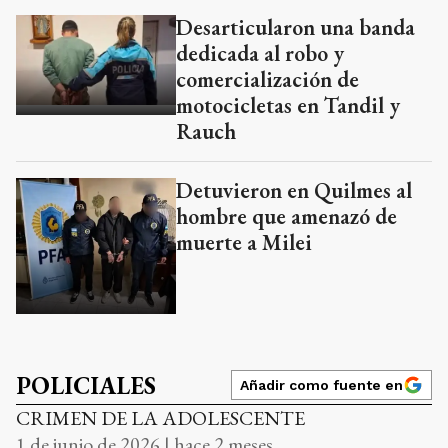
Desarticularon una banda
dedicada al robo y
comercialización de
motocicletas en Tandil y
Rauch
Detuvieron en Quilmes al
hombre que amenazó de
muerte a Milei
POLICIALES
Añadir como fuente en
CRIMEN DE LA ADOLESCENTE
1 de junio de 2026 | hace 2 meses