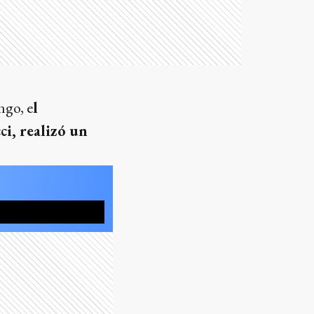
ngo, e
l
i, realizó un