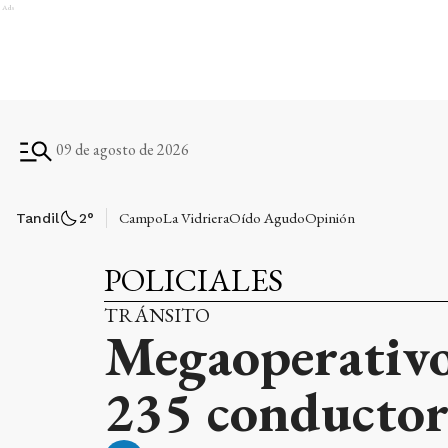
Ads
09 de agosto de 2026
Campo
La Vidriera
Oído Agudo
Opinión
Tandil
2
°
POLICIALES
TRÁNSITO
Megaoperativo 
235 conductore