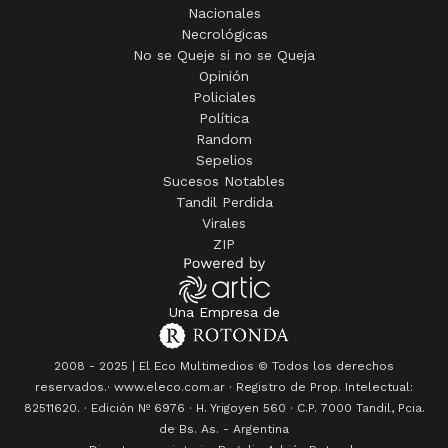
Nacionales
Necrológicas
No se Queje si no se Queja
Opinión
Policiales
Política
Random
Sepelios
Sucesos Notables
Tandil Perdida
Virales
ZIP
Una Empresa de
2008 - 2025 | El Eco Multimedios © Todos los derechos
reservados.· www.eleco.com.ar · Registro de Prop. Intelectual:
82511620. · Edición Nº
6976
· H. Yrigoyen 560 · C.P. 7000 Tandil, Pcia.
de Bs. As. - Argentina