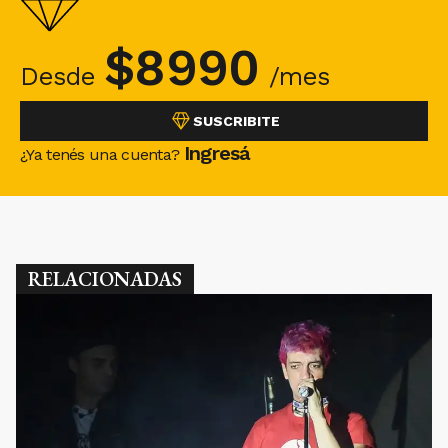
$
8990
Desde
/mes
SUSCRIBITE
Ingresá
¿Ya tenés una cuenta?
RELACIONADAS