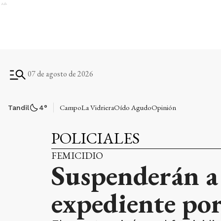
Ads
07 de agosto de 2026
Campo
La Vidriera
Oído Agudo
Opinión
Tandil
4
°
POLICIALES
FEMICIDIO
Suspenderán a 
expediente por