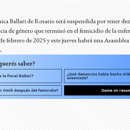
nica Ballari de Rosario será suspendida por tener d
cia de género que terminó en el femicidio de la enf
e febrero de 2025 y este jueves habrá una Asamblea
.
querés saber?
¿Qué denuncias había hecho Ailé
la fiscal Ballari?
asesinada?
 Omill después del femicidio?
Dame un resu