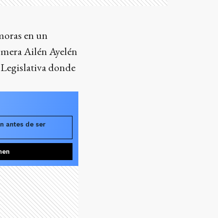
emoras en un
ermera Ailén Ayelén
 Legislativa donde
n antes de ser
men