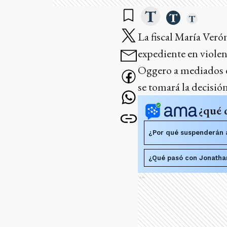
La fiscal María Veró
expediente en violen
Oggero a mediados d
se tomará la decisión
¿qué 
¿Por qué suspenderán a 
¿Qué pasó con Jonathan
Ads