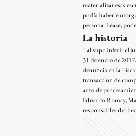
materializar esas esc
podía haberle otorga
persona. Léase, pode
La historia
Tal supo inferir el j
31 de enero de 2017,
denuncia en la Fiscal
transacción de compr
auto de procesamient
Eduardo Romay, Marí
responsables del he
Ads