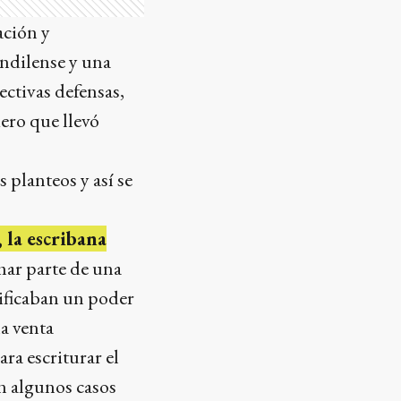
ación y
andilense y una
ectivas defensas,
ero que llevó
 planteos y así se
 la escribana
mar parte de una
sificaban un poder
la venta
ra escriturar el
en algunos casos