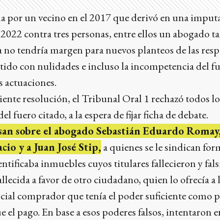
da por un vecino en el 2017 que derivó en una imput
2022 contra tres personas, entre ellos un abogado t
a no tendría margen para nuevos planteos de las resp
tido con nulidades e incluso la incompetencia del fu
as actuaciones.
iente resolución, el Tribunal Oral 1 rechazó todos los
 del fuero citado, a la espera de fijar ficha de debate.
san sobre el abogado Sebastián Eduardo Romay,
cio y a Juan José Stip,
a quienes se le sindican for
ntificaba inmuebles cuyos titulares fallecieron y fal
llecida a favor de otro ciudadano, quien lo ofrecía a 
cial comprador que tenía el poder suficiente como pa
 el pago. En base a esos poderes falsos, intentaron 