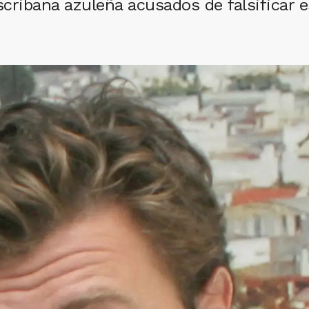
cribana azuleña acusados de falsificar e