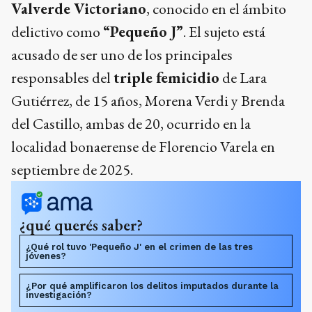
Valverde Victoriano
, conocido en el ámbito
delictivo como
“Pequeño J”
. El sujeto está
acusado de ser uno de los principales
responsables del
triple femicidio
de Lara
Gutiérrez, de 15 años, Morena Verdi y Brenda
del Castillo, ambas de 20, ocurrido en la
localidad bonaerense de Florencio Varela en
septiembre de 2025.
¿qué querés saber?
¿Qué rol tuvo 'Pequeño J' en el crimen de las tres
jóvenes?
¿Por qué amplificaron los delitos imputados durante la
investigación?