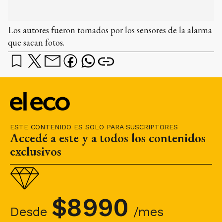
Los autores fueron tomados por los sensores de la alarma
que sacan fotos.
Cuando César García decidió, hace unos 5 años,
invertir en la construcción en Tandil nunca
ESTE CONTENIDO ES SOLO PARA SUSCRIPTORES
Accedé a este y a todos los contenidos
imaginó que iba a ser acosado por el accionar
exclusivos
delictivo. “Estoy viviendo una pesadilla”, confió
en diálogo con El Eco este vecino que llegó
desde Mar de las Pampas para concretar un
$
8990
proyecto en Tandil, lugar que le encanta y le
Desde
/mes