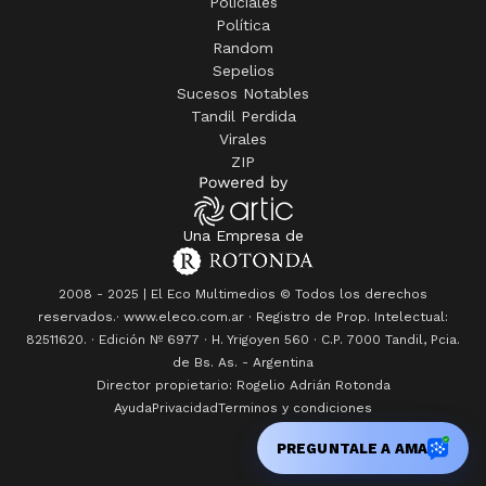
Policiales
Política
Random
Sepelios
Sucesos Notables
Tandil Perdida
Virales
ZIP
Una Empresa de
2008 - 2025 | El Eco Multimedios © Todos los derechos
reservados.· www.eleco.com.ar · Registro de Prop. Intelectual:
82511620. · Edición Nº
6977
· H. Yrigoyen 560 · C.P. 7000 Tandil, Pcia.
de Bs. As. - Argentina
Director propietario: Rogelio Adrián Rotonda
Ayuda
Privacidad
Terminos y condiciones
PREGUNTALE A AMA