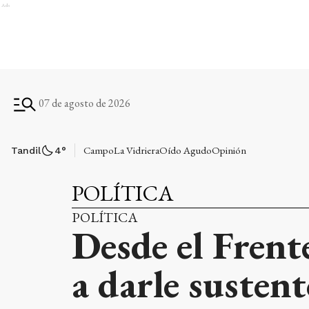
Ads
07 de agosto de 2026
Campo
La Vidriera
Oído Agudo
Opinión
Tandil
4
°
POLÍTICA
POLÍTICA
Desde el Frent
a darle susten