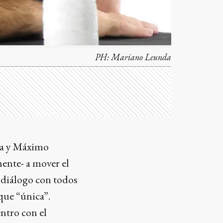
PH:
Mariano Leunda
zza y Máximo
mente- a mover el
 diálogo con todos
 que “única”.
ntro con el