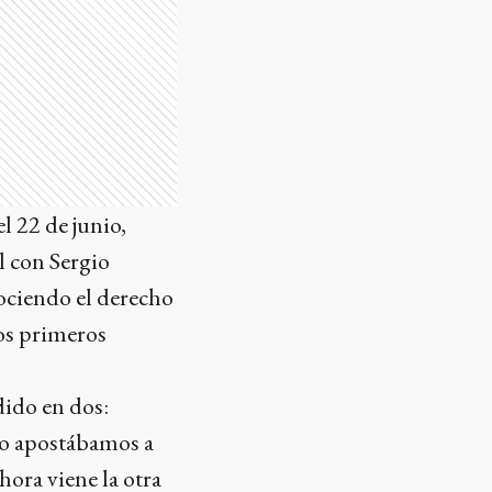
l 22 de junio,
l con Sergio
ociendo el derecho
los primeros
dido en dos:
ro apostábamos a
hora viene la otra