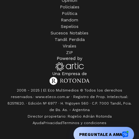
Opinión
Policiales
Política
Random
Sepelios
Sucesos Notables
Tandil Perdida
Virales
ZIP
Una Empresa de
2008 - 2025 | El Eco Multimedios © Todos los derechos
reservados.· www.eleco.com.ar · Registro de Prop. Intelectual:
82511620. · Edición Nº
6977
· H. Yrigoyen 560 · C.P. 7000 Tandil, Pcia.
de Bs. As. - Argentina
Director propietario: Rogelio Adrián Rotonda
Ayuda
Privacidad
Terminos y condiciones
PREGUNTALE A AMA