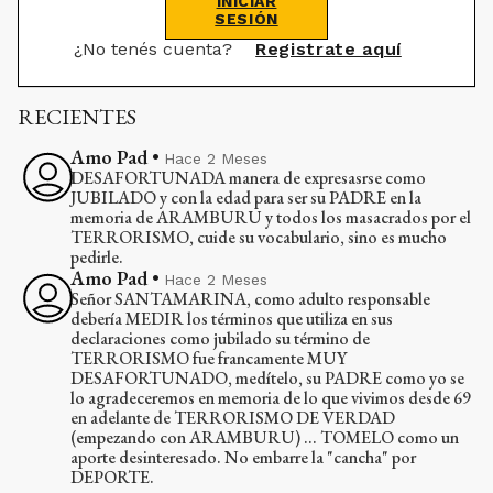
INICIAR
SESIÓN
¿No tenés cuenta?
Registrate aquí
RECIENTES
Amo Pad
•
Hace 2 Meses
DESAFORTUNADA manera de expresasrse como
JUBILADO y con la edad para ser su PADRE en la
memoria de ARAMBURU y todos los masacrados por el
TERRORISMO, cuide su vocabulario, sino es mucho
pedirle.
Amo Pad
•
Hace 2 Meses
Señor SANTAMARINA, como adulto responsable
debería MEDIR los términos que utiliza en sus
declaraciones como jubilado su término de
TERRORISMO fue francamente MUY
DESAFORTUNADO, medítelo, su PADRE como yo se
lo agradeceremos en memoria de lo que vivimos desde 69
en adelante de TERRORISMO DE VERDAD
(empezando con ARAMBURU) ... TOMELO como un
aporte desinteresado. No embarre la "cancha" por
DEPORTE.