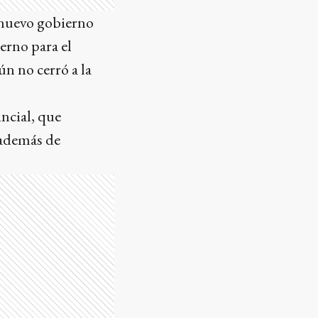
 nuevo gobierno
erno para el
n no cerró a la
incial, que
, además de