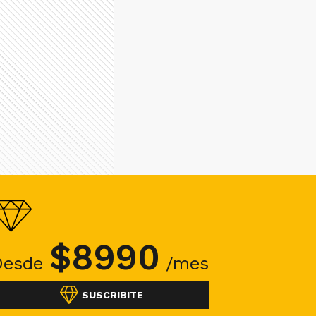
$
8990
Desde
/mes
SUSCRIBITE