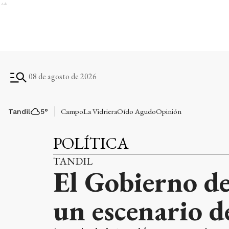
Ads
08 de agosto de 2026
Campo
La Vidriera
Oído Agudo
Opinión
Tandil
5
°
POLÍTICA
TANDIL
El Gobierno de
un escenario d