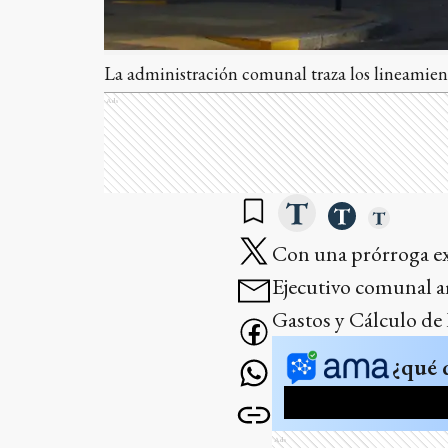
La administración comunal traza los lineamient
Ads
Con una prórroga ext
Ejecutivo comunal a
Gastos y Cálculo de 
¿qué 
Ads