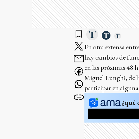
En otra extensa entre
hay cambios de func
en las próximas 48 h
Miguel Lunghi, de l
participar en alguna
¿qué 
Ads