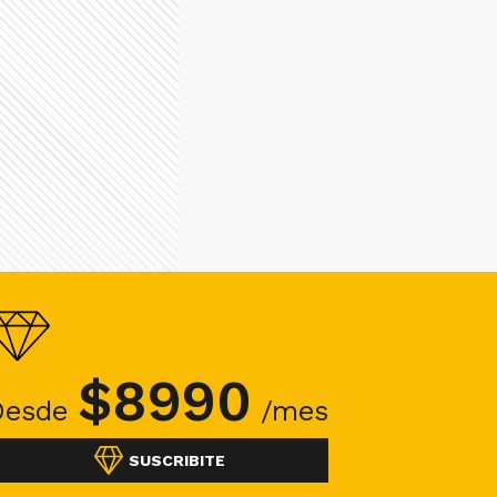
$
8990
Desde
/mes
SUSCRIBITE