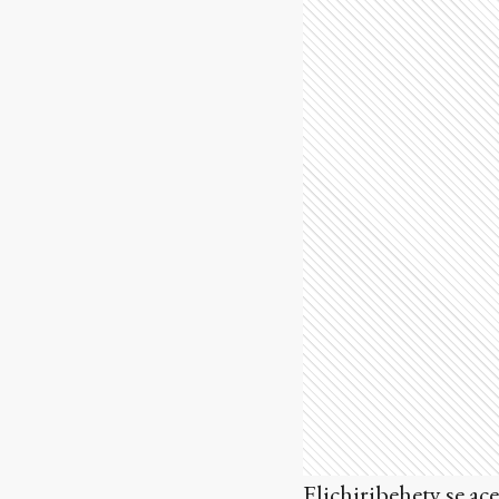
Elichiribehety se ac