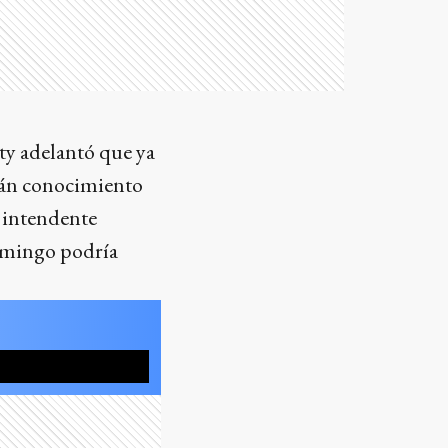
ety adelantó que ya
rán conocimiento
l intendente
domingo podría