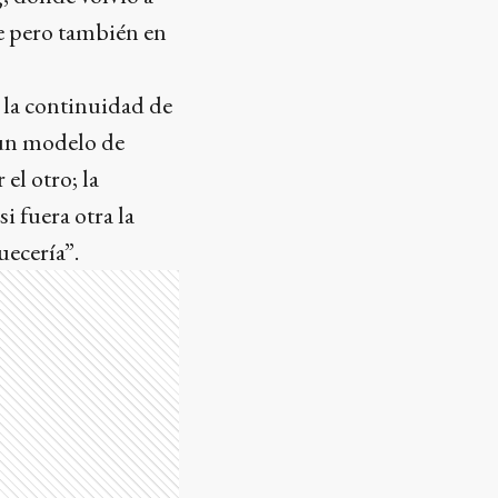
re pero también en
n la continuidad de
 un modelo de
 el otro; la
i fuera otra la
uecería”.