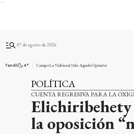
Ads
07 de agosto de 2026
Campo
La Vidriera
Oído Agudo
Opinión
Tandil
4
°
POLÍTICA
CUENTA REGRESIVA PARA LA OXIG
Elichiribehety
la oposición “n