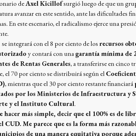
ionario de
Axel Kicillof
surgió luego de que un gru
atura avanzar en este sentido, ante las dificultades fi
s. En este escenario, el radicalismo ejerce una presi
nte.
n
se integrará con el 8 por ciento de los
recursos obt
utorizado
y contará con una
garantía mínima de 
ntes de Rentas Generales
, a transferirse en cinco 
, el 70 por ciento se distribuirá según el
Coeficien
D)
, mientras que el 30 por ciento restante financiará
tados por los Ministerios de Infraestructura y S
te y el Instituto Cultural
.
 hacer más simple, decir que el 100% es de lib
el CUD. Me parece que es la forma más razonab
municipios de una manera equitativa porque ade