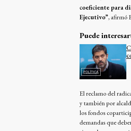
coeficiente para di
Ejecutivo”
, afirmó
Puede interesar
C
c
POLÍTICA
El reclamo del radic
y también por alcald
los fondos copartici
demandas que deben 