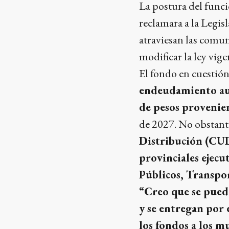
La postura del func
reclamara a la Legisl
atraviesan las comuna
modificar la ley vige
El fondo en cuestió
endeudamiento a
de pesos provenie
de 2027. No obstante
Distribución (CU
provinciales ejecu
Públicos, Transpor
“Creo que se puede
y se entregan por 
los fondos a los 