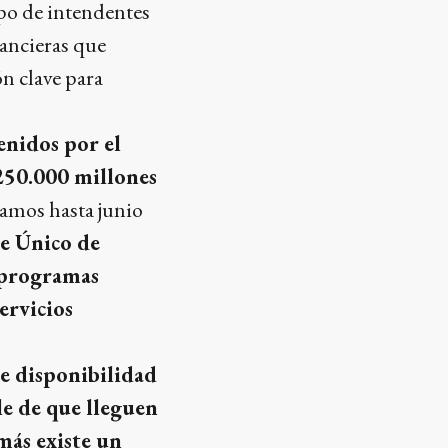
po de intendentes
nancieras que
ón clave para
enidos por el
250.000 millones
tramos hasta junio
te Único de
programas
ervicios
re disponibilidad
le de que lleguen
más existe un