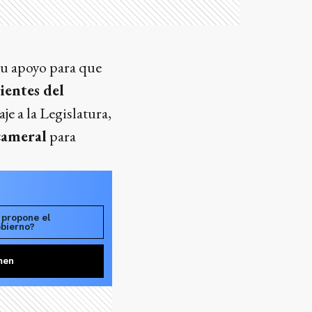
 su apoyo para que
ientes del
je a la Legislatura,
cameral
para
 propone el
obierno?
men