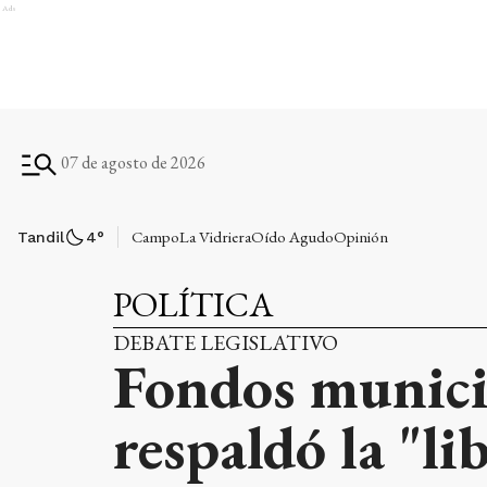
Ads
07 de agosto de 2026
Campo
La Vidriera
Oído Agudo
Opinión
Tandil
4
°
POLÍTICA
DEBATE LEGISLATIVO
Fondos munici
respaldó la "l