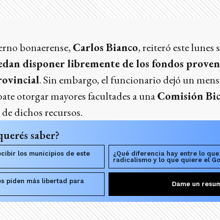
erno bonaerense,
Carlos Bianco
, reiteró este lunes
edan disponer libremente de los fondos proven
ovincial
. Sin embargo, el funcionario dejó un mensa
ate otorgar mayores facultades a una
Comisión Bi
 de dichos recursos.
querés saber?
cibir los municipios de este
¿Qué diferencia hay entre lo que
radicalismo y lo que quiere el G
es piden más libertad para
Dame un resu