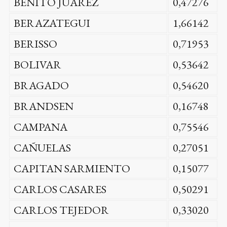
BENITO JUAREZ
0,47276
BERAZATEGUI
1,66142
BERISSO
0,71953
BOLIVAR
0,53642
BRAGADO
0,54620
BRANDSEN
0,16748
CAMPANA
0,75546
CAÑUELAS
0,27051
CAPITAN SARMIENTO
0,15077
CARLOS CASARES
0,50291
CARLOS TEJEDOR
0,33020