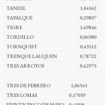
TANDIL
1,04562
TAPALQUE
0,29807
TIGRE
1,69846
TORDILLO
0,06980
TORNQUIST
0,43512
TRENQUE LAUQUEN
0,78722
TRES ARROYOS
0,62975
TRES DE FEBRERO
1,06541
TRES LOMAS
0,17059
VEINTICINCO DE MAYO
0,43596