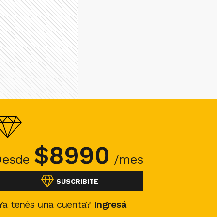
$
8990
Desde
/mes
SUSCRIBITE
Ya tenés una cuenta?
Ingresá