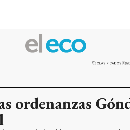
CLASIFICADOS
E
as ordenanzas Gónd
l