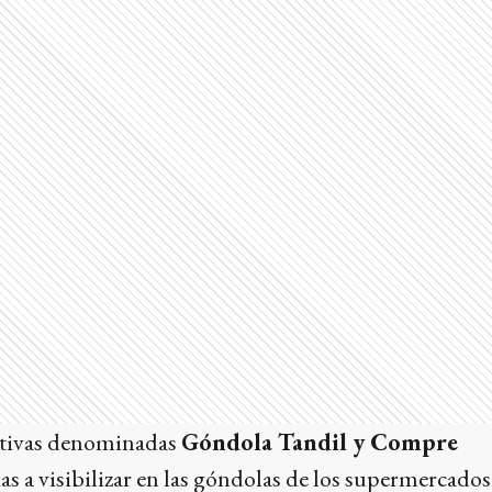
iativas denominadas
Góndola Tandil y Compre
as a visibilizar en las góndolas de los supermercado