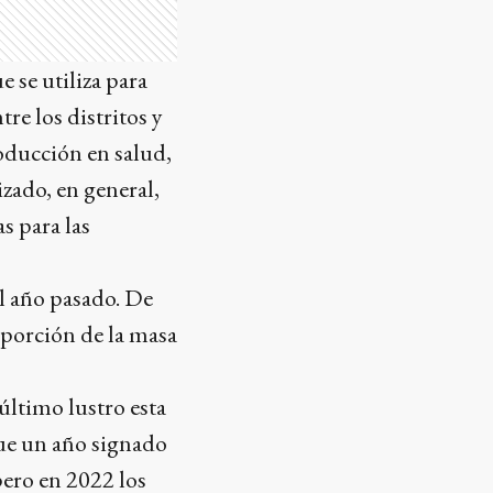
 se utiliza para
re los distritos y
oducción en salud,
izado, en general,
s para las
l año pasado. De
oporción de la masa
último lustro esta
fue un año signado
pero en 2022 los