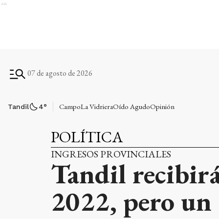
Ads
07 de agosto de 2026
Campo
La Vidriera
Oído Agudo
Opinión
Tandil
4
°
POLÍTICA
INGRESOS PROVINCIALES
Tandil recibir
2022, pero un 