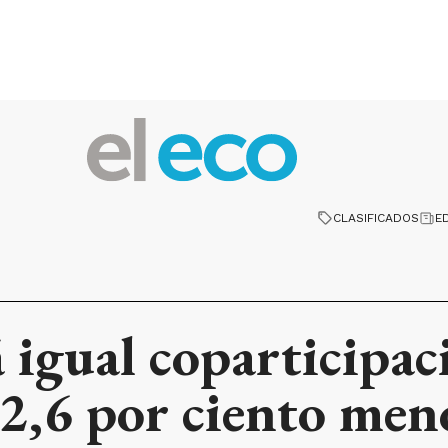
CLASIFICADOS
E
á igual coparticipac
2,6 por ciento men