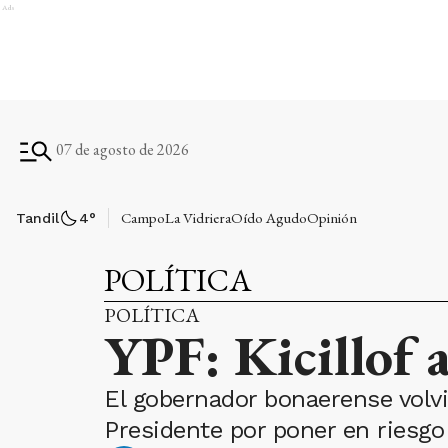
Ads
07 de agosto de 2026
Campo
La Vidriera
Oído Agudo
Opinión
Tandil
4
°
POLÍTICA
POLÍTICA
YPF: Kicillof 
El gobernador bonaerense volvió
Presidente por poner en riesgo