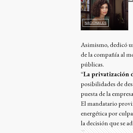
NACIONALES
Asimismo, dedicó un 
de la compañía al mo
públicas.
“
La privatización 
posibilidades de des
puesta de la empres
El mandatario provin
energética por culp
la decisión que se 
Ads