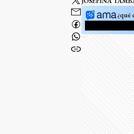
JOSEFINA TAMB
¿qué 
Ads