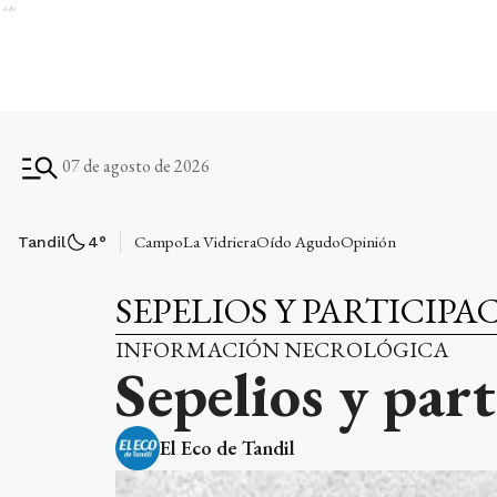
Ads
07 de agosto de 2026
Campo
La Vidriera
Oído Agudo
Opinión
Tandil
4
°
SEPELIOS Y PARTICIPA
INFORMACIÓN NECROLÓGICA
Sepelios y par
El Eco de Tandil