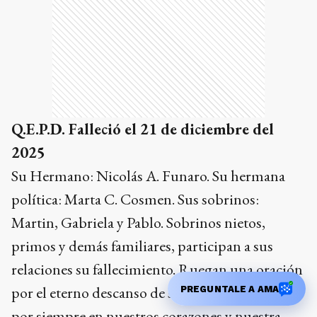
Q.E.P.D. Falleció el 21 de diciembre del
2025
Su Hermano: Nicolás A. Funaro. Su hermana
política: Marta C. Cosmen. Sus sobrinos:
Martin, Gabriela y Pablo. Sobrinos nietos,
primos y demás familiares, participan a sus
relaciones su fallecimiento. Ruegan una oración
por el eterno descanso de su alma. Permanecerás
PREGUNTALE A AMA
por siempre en nuestros corazones y nuestra