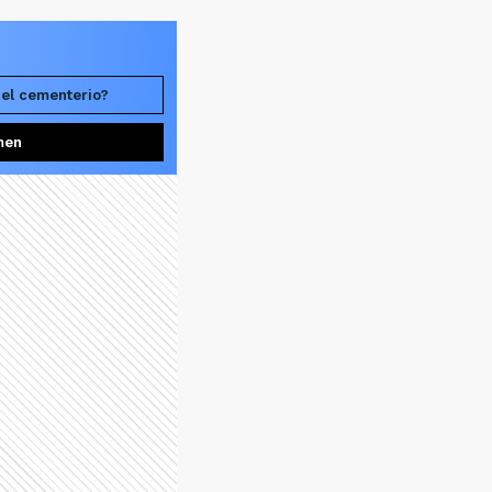
 el cementerio?
men