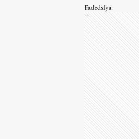
Fadedsfya.
Ads