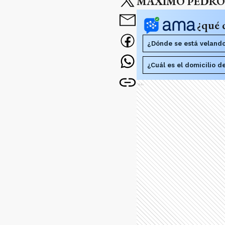
MÁXIMO PEDRO
¿qué 
¿Dónde se está veland
¿Cuál es el domicilio d
Ads