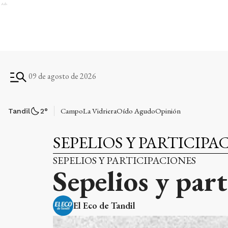
Ads
09 de agosto de 2026
Campo
La Vidriera
Oído Agudo
Opinión
Tandil
2
°
SEPELIOS Y PARTICIPA
SEPELIOS Y PARTICIPACIONES
Sepelios y par
El Eco de Tandil