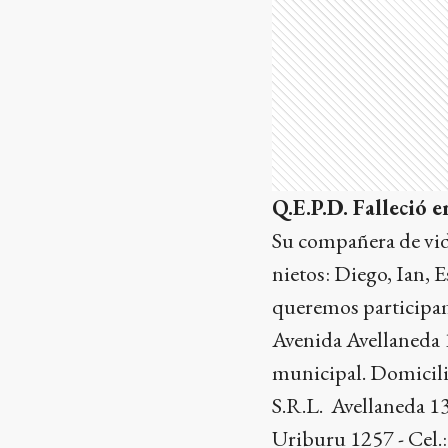
Q.E.P.D. Falleció e
Su compañera de vida
nietos: Diego, Ian, E
queremos participamo
Avenida Avellaneda 1
municipal.
Domicilio
S.R.L. Avellaneda 13
Uriburu 1257 - Cel.