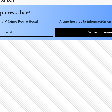
 SOSA
querés saber?
o a Máximo Pedro Sosa?
¿A qué hora es la inhumación en
e duelo?
Dame un resu