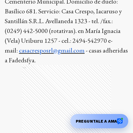
Cementerio Municipal.
Domicilio de duelo:
Basílico 681. Servicio: Casa Crespo, Iacaruso y
Santillán S.R.L.
Avellaneda 1323 - tel. /fax.:
(0249) 442-5000 (rotativas)
.
en María Ignacia
(Vela) Uriburu 1257 - cel.: 2494-542970
e-
mail:
casacresposrl@gmail.com
- casas adheridas
a Fadedsfya.
Ads
PREGUNTALE A AMA