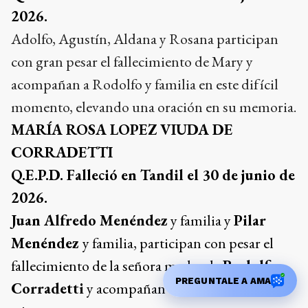
2026.
Adolfo, Agustín, Aldana y Rosana participan
con gran pesar el fallecimiento de Mary y
acompañan a Rodolfo y familia en este difícil
momento, elevando una oración en su memoria.
MARÍA ROSA LOPEZ VIUDA DE
CORRADETTI
Q.E.P.D. Falleció en Tandil el 30 de junio de
2026.
Juan Alfredo Menéndez
y familia y
Pilar
Menéndez
y familia, participan con pesar el
fallecimiento de la señora madre de
Rodolfo
PREGUNTALE A AMA
Corradetti
y acompañan a su familia en este