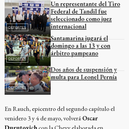
Un representante del Tiro
Federal de Tandil fue
seleccionado como juez
internacional
DEPORTES
Santamarina jugará el
domingo a las 13 y con
árbitro pampeano
DEPORTES
Dos años de suspensión y
multa para Leonel Pernía
DEPORTES
En Rauch, epicentro del segundo capítulo el
venidero 3 y 4 de mayo, volverá
Oscar
Durutovich
con la Chevy elaborada en