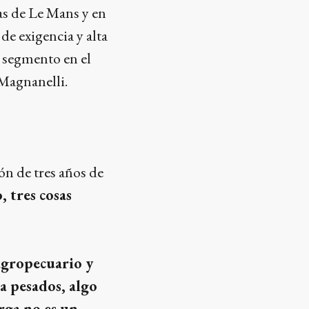
as de Le Mans y en
e exigencia y alta
n segmento en el
 Magnanelli.
ón de tres años de
 tres cosas
agropecuario y
a pesados, algo
rga no es un