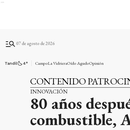
Ads
07 de agosto de 2026
Campo
La Vidriera
Oído Agudo
Opinión
Tandil
4
°
CONTENIDO PATROC
INNOVACIÓN
80 años despué
combustible, A