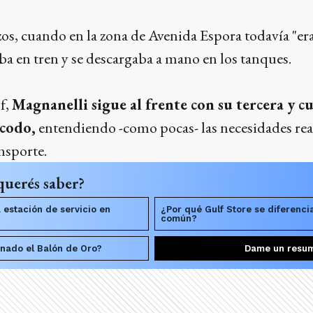
s, cuando en la zona de Avenida Espora todavía "era
ba en tren y se descargaba a mano en los tanques.
f,
Magnanelli sigue al frente con su tercera y c
 codo,
entendiendo -como pocas- las necesidades rea
ansporte.
querés saber?
 estación de servicio en
¿Por qué Gulf Store se diferenci
común?
anado el Balón de Oro?
Dame un resu