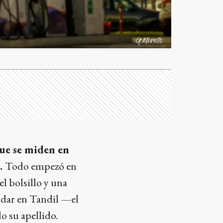
que se miden en
a.
Todo empezó en
l bolsillo y una
undar en Tandil —el
o su apellido.