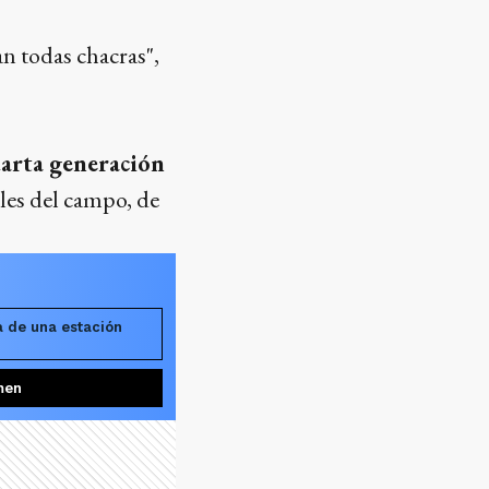
n todas chacras",
uarta generación
les del campo, de
a de una estación
men