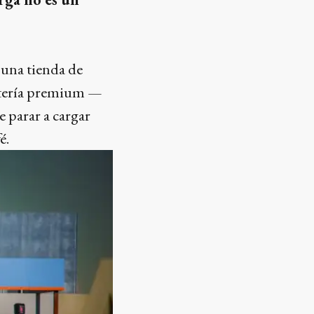
una tienda de
fetería premium —
 parar a cargar
é.